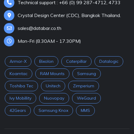
Technical support : +66 (0) 99 287-4712, 4733
Crystal Design Center (CDC), Bangkok Thailand.
sales@databar.co.th
Mon-Fri (8.30AM - 17.30PM)
Armor-X
Bixolon
Caterpillar
Datalogic
Koamtac
RAM Mounts
Samsung
Toshiba Tec
Unitech
Zimperium
Ivy Mobillity
Nuovopay
WeGaurd
42Gears
Samsung Knox
MMS